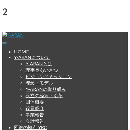
Skip
2025年8月のプログラム
to
content
2025年7月28日
2025年7月28日
misawa
889 views
Y-ARAN
横浜依存症回復擁護ネットワーク
HOME
Y-ARANについて
Y-ARANとは
理事長あいさつ
ビジョンとミッション
理念・モデル
Y-ARANの取り組み
設立の経緯・沿革
団体概要
役員紹介
事業報告
会計報告
回復の拠点 YRC