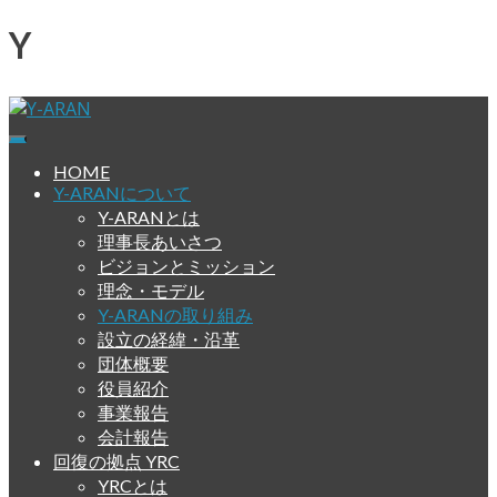
Skip
Y-ARANの取り組み
to
content
Y-ARAN
横浜依存症回復擁護ネットワーク
HOME
Y-ARANについて
Y-ARANとは
理事長あいさつ
ビジョンとミッション
理念・モデル
Y-ARANの取り組み
設立の経緯・沿革
団体概要
役員紹介
事業報告
会計報告
回復の拠点 YRC
YRCとは