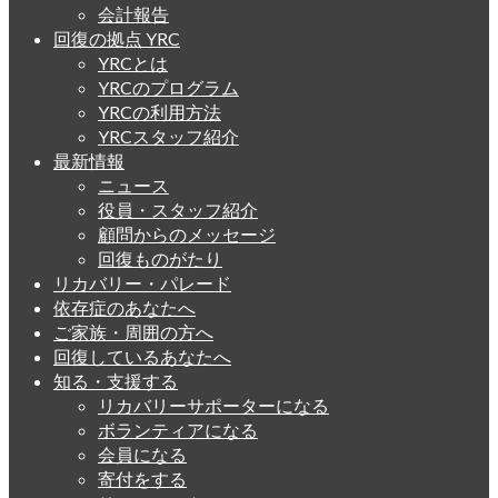
会計報告
回復の拠点 YRC
YRCとは
YRCのプログラム
YRCの利用方法
YRCスタッフ紹介
最新情報
ニュース
役員・スタッフ紹介
顧問からのメッセージ
回復ものがたり
リカバリー・パレード
依存症のあなたへ
ご家族・周囲の方へ
回復しているあなたへ
知る・支援する
リカバリーサポーターになる
ボランティアになる
会員になる
寄付をする