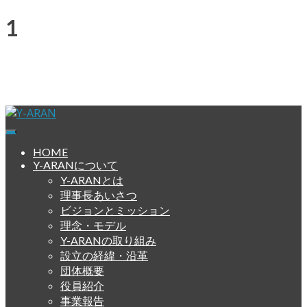
Skip
11月6日(日)にリカバリー・
to
content
パレード in 東京
2022年11月4日
2022年11月14日
misawa
571 views
Y-ARAN
横浜依存症回復擁護ネットワーク
HOME
Y-ARANについて
Y-ARANとは
理事長あいさつ
ビジョンとミッション
理念・モデル
Y-ARANの取り組み
設立の経緯・沿革
団体概要
役員紹介
事業報告