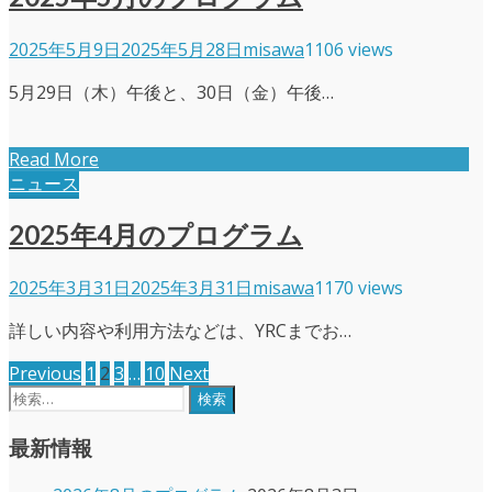
2025年5月9日
2025年5月28日
misawa
1106 views
5月29日（木）午後と、30日（金）午後…
Read More
ニュース
2025年4月のプログラム
2025年3月31日
2025年3月31日
misawa
1170 views
詳しい内容や利用方法などは、YRCまでお…
投
Previous
1
2
3
…
10
Next
検
稿
索:
の
最新情報
ペ