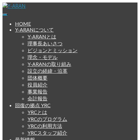
Skip
to
Y-ARAN
横浜依存症回復擁護ネットワーク
content
HOME
Y-ARANについて
Y-ARANとは
理事長あいさつ
ビジョンとミッション
理念・モデル
Y-ARANの取り組み
設立の経緯・沿革
団体概要
役員紹介
事業報告
会計報告
回復の拠点 YRC
YRCとは
YRCのプログラム
YRCの利用方法
YRCスタッフ紹介
最新情報